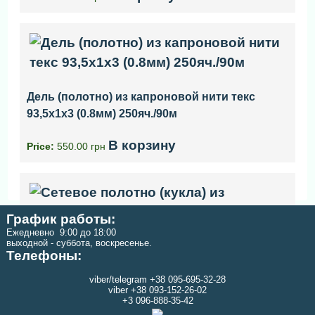
Дель (полотно) из капроновой нити текс
93,5x1x3 (0.8мм) 250яч./90м
В корзину
Price:
550.00 грн
График работы:
Ежедневно 9:00 до 18:00
выходной - суббота, воскресенье.
Телефоны:
Сетевое полотно (кукла) из капроновой нити
viber/telegram +38 095-695-32-28
текс 23x3 высота 80 ячей длинна 150 м
viber +38 093-152-26-02
+3 096-888-35-42
В корзину