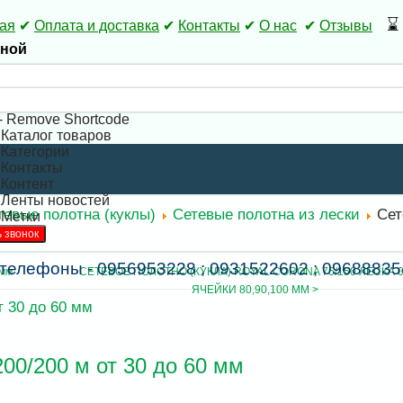
⌛
ая
✔
Оплата и доставка
✔
Контакты
✔
О нас
✔
Отзывы
дной
- Remove Shortcode
 Каталог товаров
 Категории
 Контакты
 Контент
 Ленты новостей
тевые полотна (куклы)
Сетевые полотна из лески
Сет
 Метки
 мм
телефоны - 0956953228 ; 0931522602 ; 09688835
СЕТЕВОЕ ПОЛОТНО (КУКЛА) ROYAL CORONA 75/150 ЛЕСКА 0.
 ММ
ЯЧЕЙКИ 80,90,100 ММ >
00/200 м от 30 до 60 мм