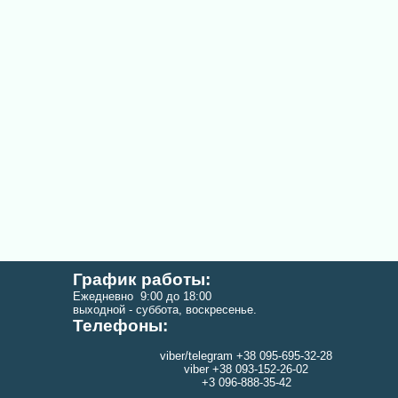
График работы:
Ежедневно 9:00 до 18:00
выходной - суббота, воскресенье.
Телефоны:
viber/telegram +38 095-695-32-28
viber +38 093-152-26-02
+3 096-888-35-42