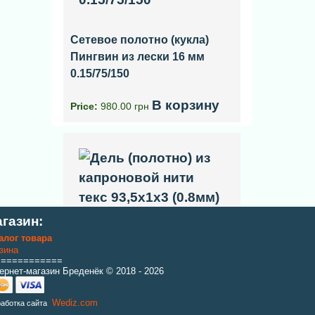
Сетевое полотно (кукла)
Пингвин из лески 16 мм
0.15/75/150
В корзину
Price:
980.00 грн
газин:
алог товара
зина
Дель (полотно) из
============
ернет-магазин Бреденёк © 2018 - 2026
капроновой нити текс
93,5x1x3 (0.8мм) 250яч./90м
Wediz.com
работка сайта