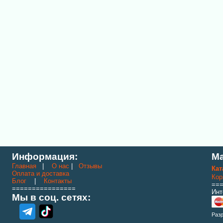
Информация:
Ма
Главная
|
О нас
|
Отзывы
Кат
Оплата и доставка
Кор
Блог
|
Контакты
==
================
Инт
Мы в соц. сетях:
Раз