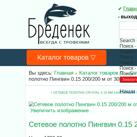
✔
Главн
- выхо
Search 
Поиск -
Поиск -
Каталог товаров ▽
Поиск -
Поиск -
Поиск -
Вы здесь:
Главная
Каталог товаров ▽
Се
Поиск -
полотно Пингвин 0.15 200/200 м от 30 до 60
Наши 
< СЕТЕВОЕ ПОЛОТНО CRYSTAL 0.18 ММ 100/150 ЯЧ.60
Увеличить изображение
Сетевое полотно Пингвин 0.15 2