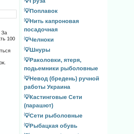
💡Груза
💡Поплавок
💡Нить капроновая
посадочная
 За
ть 100
💡Челноки
💡Шнуры
иться
💡Раколовки, ятеря,
ок.
подьемники рыболовные
💡Невод (бредень) ручной
работы Украина
💡Кастинговые Сети
(парашют)
💡Сети рыболовные
💡Рыбацкая обувь