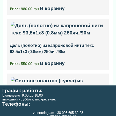
В корзину
Price:
980.00 грн
Дель (полотно) из капроновой нити текс
93,5x1x3 (0.8мм) 250яч./90м
В корзину
Price:
550.00 грн
График работы:
Ежедневно 9:00 до 18:00
выходной - суббота, воскресенье.
Телефоны:
Сетевое полотно (кукла) из капроновой нити
viber/telegram +38 095-695-32-28
текс 23x3 высота 80 ячей длинна 150 м