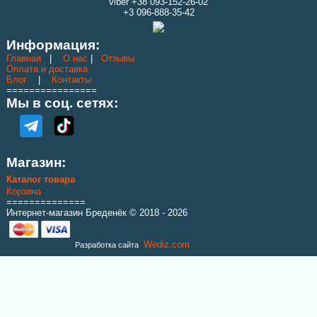
viber +38 093-152-26-02
+3 096-888-35-42
В корзину
Price:
2100.00 грн
Информация:
Главная
|
О нас
|
Отзывы
Оплата и доставка
Блог
|
Контакты
================
Мы в соц. сетях:
Сетевое полотно (кукла) из капроновой нити
Магазин:
текс 93.5 высота 100 ячей длинна 150 м
Каталог товара
Корзина
В корзину
Price:
6500.00 грн
==============
Интернет-магазин Бреденёк © 2018 - 2026
Wediz.com
Разработка сайта