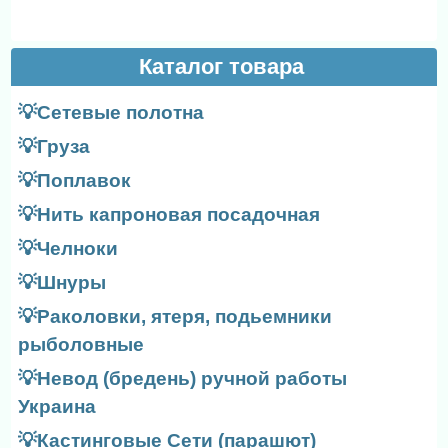
Каталог товара
💡Сетевые полотна
💡Груза
💡Поплавок
💡Нить капроновая посадочная
💡Челноки
💡Шнуры
💡Раколовки, ятеря, подьемники
рыболовные
💡Невод (бредень) ручной работы
Украина
💡Кастинговые Сети (парашют)