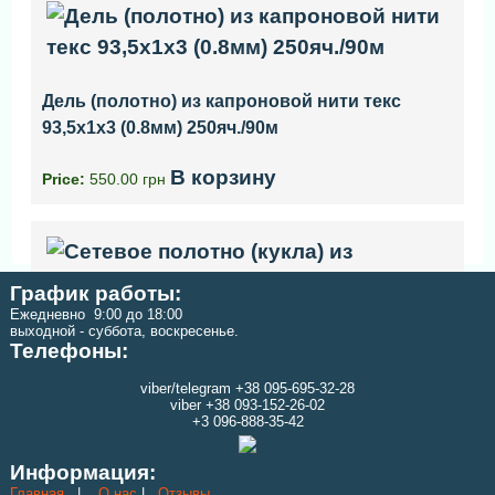
Дель (полотно) из капроновой нити текс
93,5x1x3 (0.8мм) 250яч./90м
В корзину
Price:
550.00 грн
График работы:
Ежедневно 9:00 до 18:00
выходной - суббота, воскресенье.
Телефоны:
Сетевое полотно (кукла) из капроновой нити
viber/telegram +38 095-695-32-28
текс 23x3 высота 80 ячей длинна 150 м
viber +38 093-152-26-02
+3 096-888-35-42
В корзину
Price:
2100.00 грн
Информация:
Главная
|
О нас
|
Отзывы