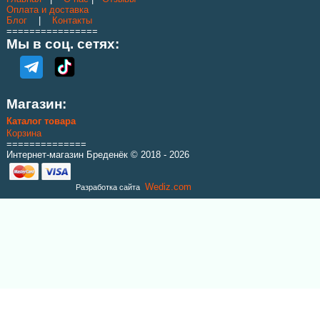
Оплата и доставка
Блог
|
Контакты
================
Мы в соц. сетях:
Сетевое полотно (кукла) из капроновой нити
Магазин:
текс 93.5 высота 100 ячей длинна 150 м
Каталог товара
Корзина
В корзину
Price:
6500.00 грн
==============
Интернет-магазин Бреденёк © 2018 - 2026
Wediz.com
Разработка сайта
Отправка заказа. Пожалуйста, подождите ...
Подождите... Кладем товар в корзину